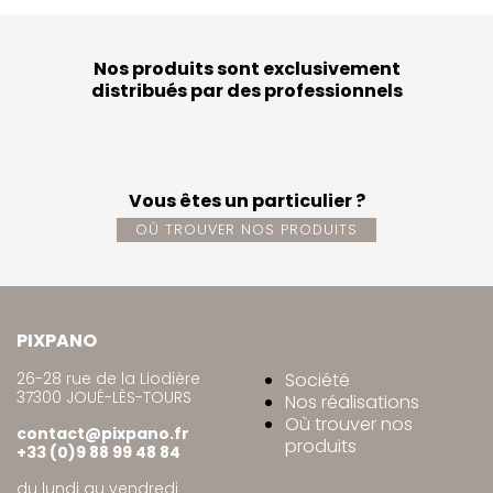
Nos produits sont exclusivement
distribués par des professionnels
Vous êtes un particulier ?
OÙ TROUVER NOS PRODUITS
PIXPANO
26-28 rue de la Liodière
Société
37300 JOUÉ-LÈS-TOURS
Nos réalisations
Où trouver nos
contact@pixpano.fr
produits
+33 (0)9 88 99 48 84
du lundi au vendredi