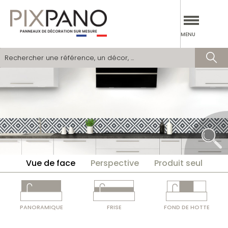
PANNEAUX DÉCORATIFS
MENU
VERRIÈRES
CATALOGUES
SIMULATEUR
DEVENIR PARTENAIRE
SOCIÉTÉ
Vue de face
Perspective
Produit seul
NOS RÉALISATIONS
OÙ TROUVER NOS PRODUITS
PANORAMIQUE
FRISE
FOND DE HOTTE