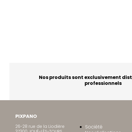
Nos produits sont exclusivement dist
professionnels
PIXPANO
26-28 rue de la Liodière
Société
37300 JOUÉ-LÈS-TOURS