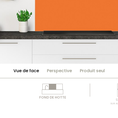
Vue de face
Perspective
Produit seul
FOND DE HOTTE
S
SUR A