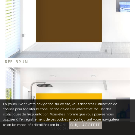
RÉF. BRUN
En poursuivant votre navigation sur ce site, vous acceptez l’utilisation de
cookies pour faciliter la consultation de ce site internet et réaliser des
statistiques de fréquentation. Vous êtes informé que vous pouvez vous
opposer à l’enregistrement de ces cookies en configurant votre navigateur
OUI, J'ACCEPTE
selon les modalités détaillées par la
CNIL
.
NOS GAMMES