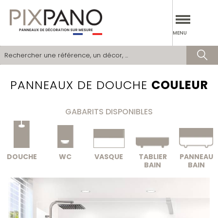
PANNEAUX DÉCORATIFS
MENU
VERRIÈRES
CATALOGUES
PANNEAUX DE DOUCHE
COULEUR
SIMULATEUR
DEVENIR PARTENAIRE
GABARITS DISPONIBLES
SOCIÉTÉ
DOUCHE
WC
VASQUE
TABLIER
PANNEAU
NOS RÉALISATIONS
BAIN
BAIN
OÙ TROUVER NOS PRODUITS