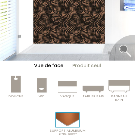
Vue de face
Produit seul
DOUCHE
WC
VASQUE
TABLIER BAIN
PANNEAU
BAIN
SUPPORT ALUMINIUM
RENDU GLOSSY