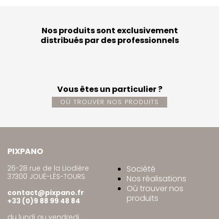
Nos produits sont exclusivement
distribués par des professionnels
Vous êtes un particulier ?
OÙ TROUVER NOS PRODUITS
PIXPANO
26-28 rue de la Liodière
Société
37300 JOUÉ-LÈS-TOURS
Nos réalisations
Où trouver nos
contact@pixpano.fr
produits
+33 (0)9 88 99 48 84
du lundi au vendredi