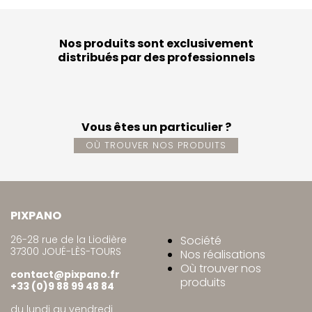
Nos produits sont exclusivement
distribués par des professionnels
Vous êtes un particulier ?
OÙ TROUVER NOS PRODUITS
PIXPANO
26-28 rue de la Liodière
Société
37300 JOUÉ-LÈS-TOURS
Nos réalisations
Où trouver nos
contact@pixpano.fr
produits
+33 (0)9 88 99 48 84
du lundi au vendredi