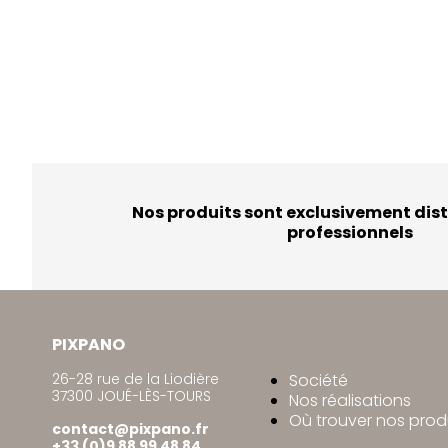
Nos produits sont exclusivement dist
professionnels
PIXPANO
26-28 rue de la Liodière
Société
37300 JOUÉ-LÈS-TOURS
Nos réalisations
Où trouver nos prod
contact@pixpano.fr
+33 (0)9 88 99 48 84