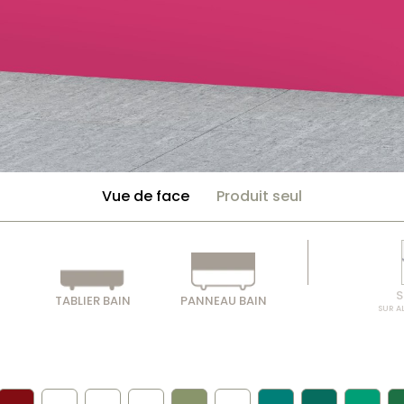
Vue de face
Produit seul
S
TABLIER BAIN
PANNEAU BAIN
SUR A