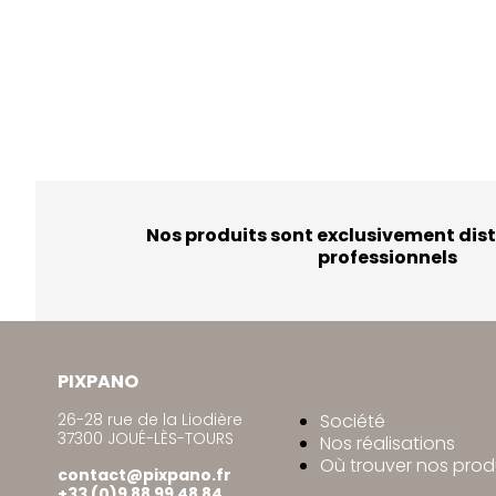
Nos produits sont exclusivement dist
professionnels
PIXPANO
26-28 rue de la Liodière
Société
37300 JOUÉ-LÈS-TOURS
Nos réalisations
Où trouver nos prod
contact@pixpano.fr
+33 (0)9 88 99 48 84