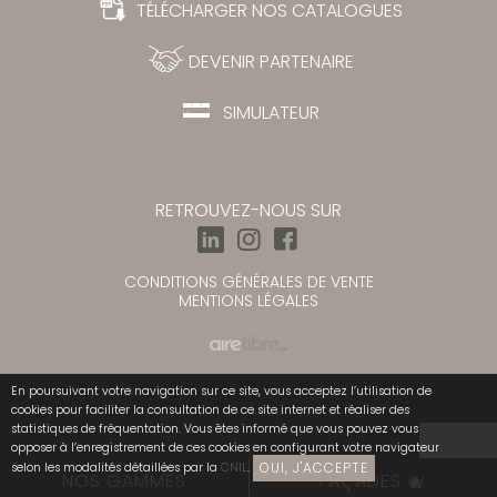
TÉLÉCHARGER NOS CATALOGUES
DEVENIR PARTENAIRE
SIMULATEUR
RETROUVEZ-NOUS SUR
CONDITIONS GÉNÉRALES DE VENTE
MENTIONS LÉGALES
En poursuivant votre navigation sur ce site, vous acceptez l’utilisation de
cookies pour faciliter la consultation de ce site internet et réaliser des
statistiques de fréquentation. Vous êtes informé que vous pouvez vous
opposer à l’enregistrement de ces cookies en configurant votre navigateur
OUI, J'ACCEPTE
selon les modalités détaillées par la
CNIL
.
NOS GAMMES
FAÇADES