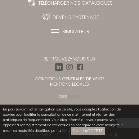
TÉLÉCHARGER NOS CATALOGUES
DEVENIR PARTENAIRE
SIMULATEUR
RETROUVEZ-NOUS SUR
CONDITIONS GÉNÉRALES DE VENTE
MENTIONS LÉGALES
En poursuivant votre navigation sur ce site, vous acceptez l’utilisation de
cookies pour faciliter la consultation de ce site internet et réaliser des
statistiques de fréquentation. Vous êtes informé que vous pouvez vous
opposer à l’enregistrement de ces cookies en configurant votre navigateur
OUI, J'ACCEPTE
selon les modalités détaillées par la
CNIL
.
NOS GAMMES
FAÇADES