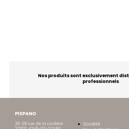
Nos produits sont exclusivement dist
professionnels
PIXPANO
26-28 rue de la Liodière
Société
37300 JOUÉ-LÈS-TOURS