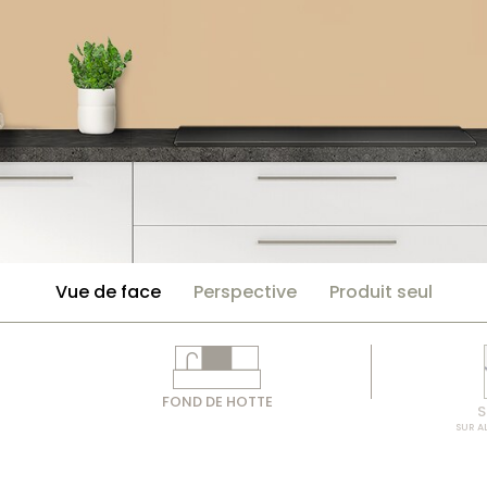
Vue de face
Perspective
Produit seul
FOND DE HOTTE
S
SUR A