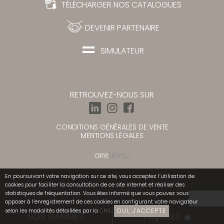
TÉLÉCHARGER NOS CATALOGUES
DEVENIR PARTENAIRE
SIMULATEUR
RETROUVEZ-NOUS SUR
CONDITIONS GÉNÉRALES DE VENTE
MENTIONS LÉGALES
En poursuivant votre navigation sur ce site, vous acceptez l’utilisation de
cookies pour faciliter la consultation de ce site internet et réaliser des
statistiques de fréquentation. Vous êtes informé que vous pouvez vous
opposer à l’enregistrement de ces cookies en configurant votre navigateur
OUI, J'ACCEPTE
selon les modalités détaillées par la
CNIL
.
NOS GAMMES
FAÇADES