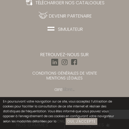
TÉLÉCHARGER NOS CATALOGUES
DEVENIR PARTENAIRE
SIMULATEUR
RETROUVEZ-NOUS SUR
CONDITIONS GÉNÉRALES DE VENTE
MENTIONS LÉGALES
En poursuivant votre navigation sur ce site, vous acceptez l’utilisation de
cookies pour faciliter la consultation de ce site internet et réaliser des
statistiques de fréquentation. Vous êtes informé que vous pouvez vous
opposer à l’enregistrement de ces cookies en configurant votre navigateur
OUI, J'ACCEPTE
selon les modalités détaillées par la
CNIL
.
NOS GAMMES
FAÇADES