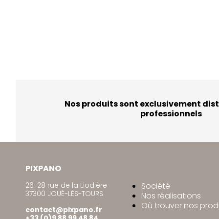
Nos produits sont exclusivement dist
professionnels
PIXPANO
26-28 rue de la Liodière
Société
37300 JOUÉ-LÈS-TOURS
Nos réalisations
Où trouver nos prod
contact@pixpano.fr
+33 (0)9 88 99 48 84